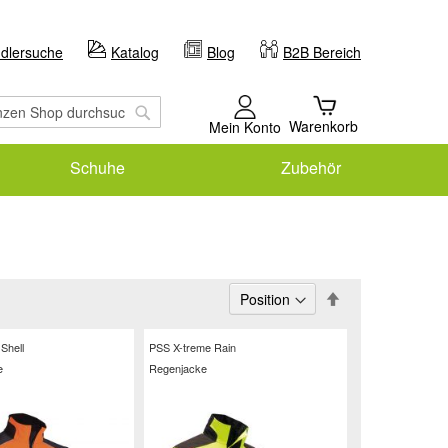
dlersuche
Katalog
Blog
B2B Bereich
Warenkorb
Mein Konto
Schuhe
Zubehör
Suche
In
absteigender
Reihenfolge
Shell
PSS X-treme Rain
e
Regenjacke