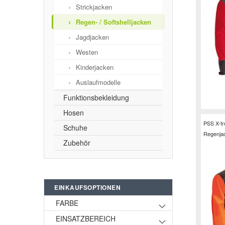
Strickjacken
Regen- / Softshelljacken
Jagdjacken
Westen
Kinderjacken
Auslaufmodelle
Funktionsbekleidung
Hosen
PSS X-t
Schuhe
Regenja
Zubehör
EINKAUFSOPTIONEN
FARBE
EINSATZBEREICH