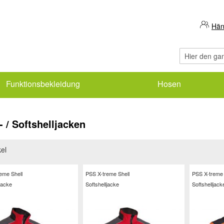
Hän
Suche
Funktionsbekleidung
Hosen
 / Softshelljacken
kel
eme Shell
PSS X-treme Shell
PSS X-treme 
ljacke
Softshelljacke
Softshelljack