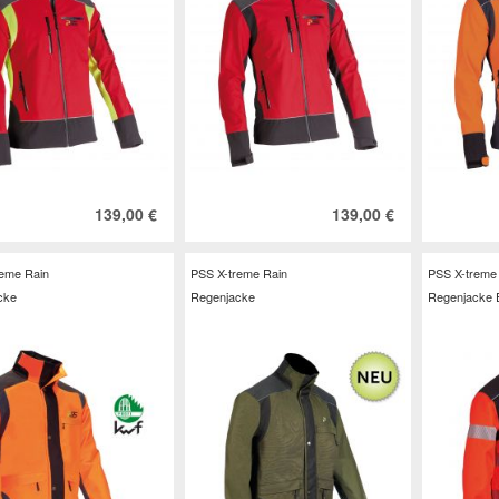
139,00 €
139,00 €
reme Rain
PSS X-treme Rain
PSS X-treme
cke
Regenjacke
Regenjacke