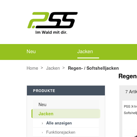
Neu
Jacken
Home
Jacken
Regen- / Softshelljacken
Regen-
PRODUKTE
7
Arti
Neu
PSS X-tr
Softshel
Jacken
Alle anzeigen
Funktionsjacken