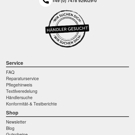
+49 (0) 7478 929029-0
Service
FAQ
Reparaturservice
Pflegehinweis
Textilveredelung
Händlersuche
Konformität-& Testberichte
Shop
Newsletter
Blog
Gutscheine