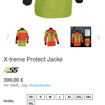
X-treme Protect Jacke
399,00 €
inkl. MwSt.
,
zzgl.
Versandkosten
XS
S
M
L
XL
2XL
3XL
Größe
4XL