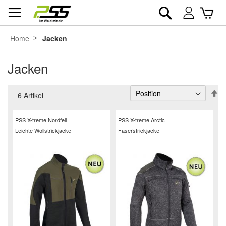
Suche
War
Mein
Konto
Home
Jacken
Jacken
In
6
Artikel
ab
Re
PSS X-treme Nordfell
PSS X-treme Arctic
Leichte Wollstrickjacke
Faserstrickjacke