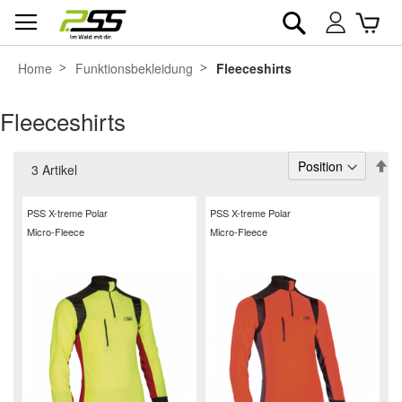
Suche
War
Mein
Konto
Home
Funktionsbekleidung
Fleeceshirts
Fleeceshirts
In
3
Artikel
ab
Re
PSS X-treme Polar
PSS X-treme Polar
Micro-Fleece
Micro-Fleece